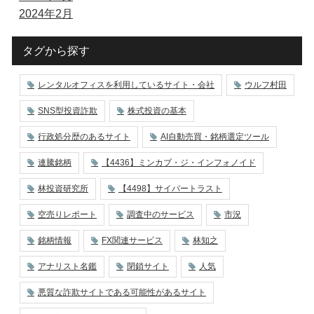
2024年2月
タグから探す
レンタルオフィスを利用しているサイト・会社
ウルフ村田
SNS型投資詐欺
株式投資の基本
行政処分歴のあるサイト
AI自動売買・銘柄選定ツール
連騰銘柄
【4436】ミンカブ・ジ・インフォノイド
林投資研究所
【4498】サイバートラスト
空売りレポート
調査中のサービス
市況
銘柄情報
FX関連サービス
林知之
アナリスト名鑑
閉鎖サイト
人気
悪質な詐欺サイトである可能性があるサイト