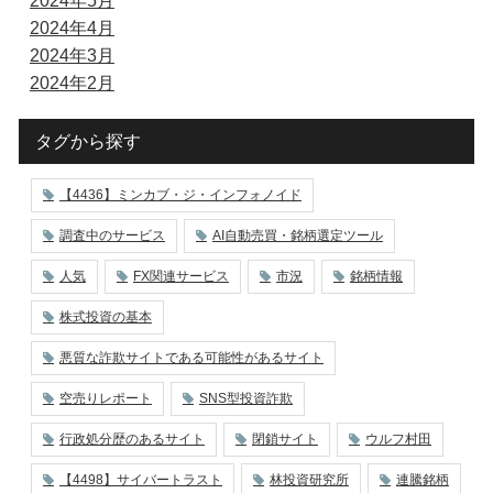
2024年5月
2024年4月
2024年3月
2024年2月
タグから探す
【4436】ミンカブ・ジ・インフォノイド
調査中のサービス
AI自動売買・銘柄選定ツール
人気
FX関連サービス
市況
銘柄情報
株式投資の基本
悪質な詐欺サイトである可能性があるサイト
空売りレポート
SNS型投資詐欺
行政処分歴のあるサイト
閉鎖サイト
ウルフ村田
【4498】サイバートラスト
林投資研究所
連騰銘柄