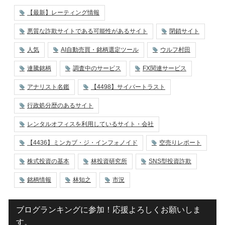
【最新】レーティング情報
悪質な詐欺サイトである可能性があるサイト
閉鎖サイト
人気
AI自動売買・銘柄選定ツール
ウルフ村田
連騰銘柄
調査中のサービス
FX関連サービス
アナリスト名鑑
【4498】サイバートラスト
行政処分歴のあるサイト
レンタルオフィスを利用しているサイト・会社
【4436】ミンカブ・ジ・インフォノイド
空売りレポート
株式投資の基本
林投資研究所
SNS型投資詐欺
銘柄情報
林知之
市況
ブログランキングに参加！応援よろしくお願いしま
す。