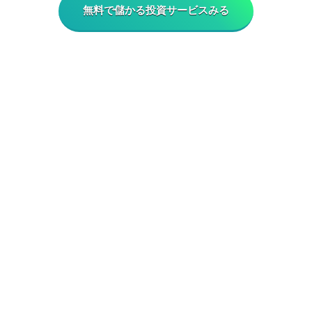
無料で儲かる投資サービスみる
HOME
プライバシーポリシー
免責事項
WEB広告掲載のご案内
今買えばいい注目株の運営責任者・会社情報
ラインキングの根拠について
お問い合わせ
今買えばいい注目株 All Rights Reserved.