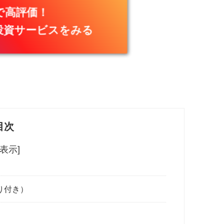
で高評価！
投資サービスをみる
目次
非表示]
り付き）