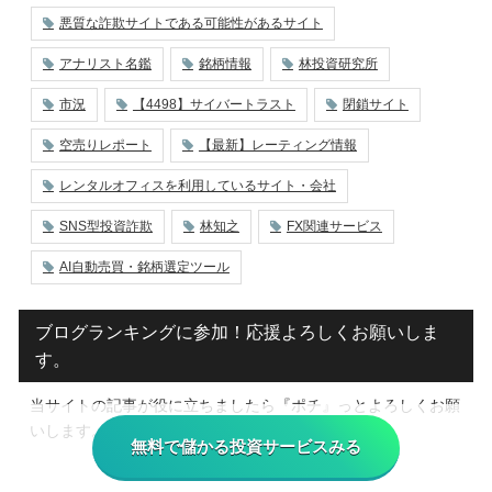
悪質な詐欺サイトである可能性があるサイト
アナリスト名鑑
銘柄情報
林投資研究所
市況
【4498】サイバートラスト
閉鎖サイト
空売りレポート
【最新】レーティング情報
レンタルオフィスを利用しているサイト・会社
SNS型投資詐欺
林知之
FX関連サービス
AI自動売買・銘柄選定ツール
ブログランキングに参加！応援よろしくお願いしま
す。
当サイトの記事が役に立ちましたら『ポチ』っとよろしくお願
いします。
無料で儲かる投資サービスみる