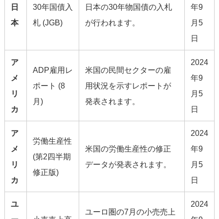
日
30年国債入
日本の30年物国債の入札
年9
本
札 (JGB)
が行われます。
月5
日
ア
2024
ADP雇用レ
米国の民間セクターの雇
メ
年9
ポート (8
用状況を示すレポートが
リ
月5
月)
発表されます。
カ
日
ア
2024
労働生産性
メ
米国の労働生産性の修正
年9
(第2四半期
リ
データが発表されます。
月5
修正版)
カ
日
ユ
2024
ユーロ圏の7月の小売売上