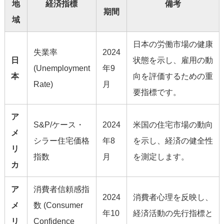
地
経済指標
備考
期間
域
日本の労働市場の健康
失業率
2024
日
状態を示し、雇用の動
(Unemployment
年9
本
向を評価するための重
Rate)
月
要指標です。
ア
S&P/ケース・
2024
米国の住宅市場の動向
メ
シラー住宅価格
年8
を示し、経済の健全性
リ
指数
月
を測定します。
カ
ア
消費者信頼感指
2024
消費者心理を反映し、
メ
数 (Consumer
年10
経済活動の先行指標と
リ
Confidence