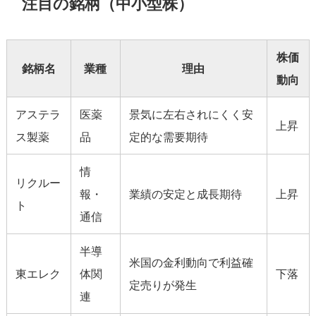
注目の銘柄（中小型株）
株価
銘柄名
業種
理由
動向
アステラ
医薬
景気に左右されにくく安
上昇
ス製薬
品
定的な需要期待
情
リクルー
報・
業績の安定と成長期待
上昇
ト
通信
半導
米国の金利動向で利益確
東エレク
体関
下落
定売りが発生
連