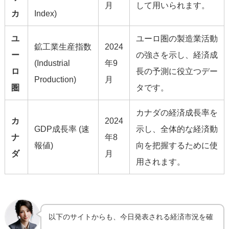
月
して用いられます。
カ
Index)
ユ
ユーロ圏の製造業活動
鉱工業生産指数
2024
ー
の強さを示し、経済成
(Industrial
年9
ロ
長の予測に役立つデー
Production)
月
圏
タです。
カナダの経済成長率を
カ
2024
GDP成長率 (速
示し、全体的な経済動
ナ
年8
報値)
向を把握するために使
ダ
月
用されます。
以下のサイトからも、今日発表される経済市況を確