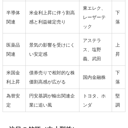
東エレク、
半導体
米金利上昇に伴う割高
下
レーザーテ
関連
感と利益確定売り
落
ック
アステラ
医薬品
景気の影響を受けにく
上
ス、塩野
関連
い安定感
昇
義、武田
米国金
債券売りで相対的な株
下
国内金融株
利上昇
価割高感が広がる
落
為替安
円安基調が輸出関連企
トヨタ、ホ
堅
定
業に追い風
ンダ
調