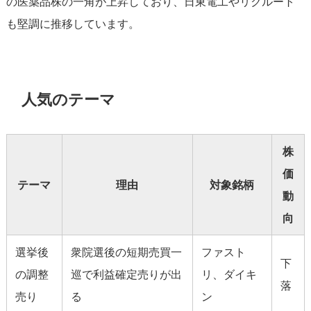
の医薬品株の一角が上昇しており、日東電工やリクルート
も堅調に推移しています。
人気のテーマ
株
価
テーマ
理由
対象銘柄
動
向
選挙後
衆院選後の短期売買一
ファスト
下
の調整
巡で利益確定売りが出
リ、ダイキ
落
売り
る
ン