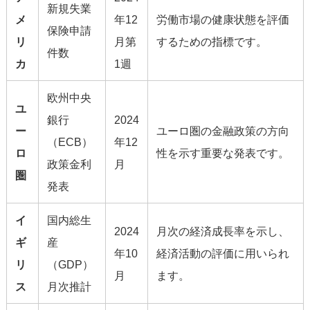
新規失業
メ
年12
労働市場の健康状態を評価
保険申請
リ
月第
するための指標です。
件数
カ
1週
欧州中央
ユ
銀行
2024
ー
ユーロ圏の金融政策の方向
（ECB）
年12
ロ
性を示す重要な発表です。
政策金利
月
圏
発表
イ
国内総生
2024
月次の経済成長率を示し、
ギ
産
年10
経済活動の評価に用いられ
リ
（GDP）
月
ます。
ス
月次推計