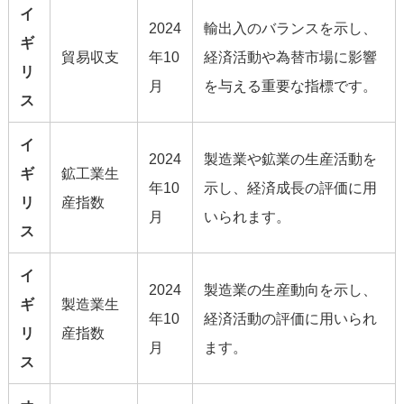
イ
2024
輸出入のバランスを示し、
ギ
貿易収支
年10
経済活動や為替市場に影響
リ
月
を与える重要な指標です。
ス
イ
2024
製造業や鉱業の生産活動を
ギ
鉱工業生
年10
示し、経済成長の評価に用
リ
産指数
月
いられます。
ス
イ
2024
製造業の生産動向を示し、
ギ
製造業生
年10
経済活動の評価に用いられ
リ
産指数
月
ます。
ス