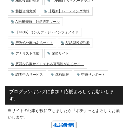
株式投資の基本
【4498】サイバートラスト
林投資研究所
【最新】レーティング情報
AI自動売買・銘柄選定ツール
【4436】ミンカブ・ジ・インフォノイド
行政処分歴のあるサイト
SNS型投資詐欺
アナリスト名鑑
閉鎖サイト
悪質な詐欺サイトである可能性があるサイト
調査中のサービス
銘柄情報
空売りレポート
ブログランキングに参加！応援よろしくお願いしま
す。
当サイトの記事が役に立ちましたら『ポチ』っとよろしくお願
いします。