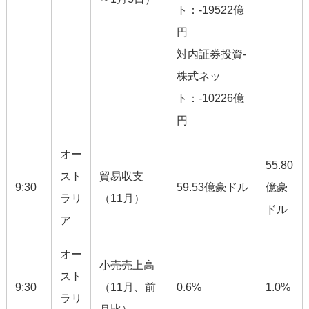
ト：-19522億
円
対内証券投資-
株式ネッ
ト：-10226億
円
オー
55.80
スト
貿易収支
9:30
59.53億豪ドル
億豪
ラリ
（11月）
ドル
ア
オー
小売売上高
スト
9:30
（11月、前
0.6%
1.0%
ラリ
月比）