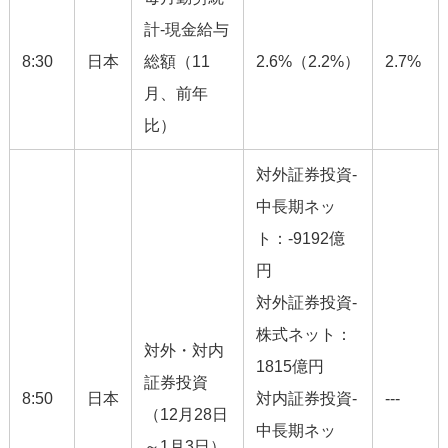
計-現金給与
8:30
日本
総額（11
2.6%（2.2%）
2.7%
月、前年
比）
対外証券投資-
中長期ネッ
ト：-9192億
円
対外証券投資-
株式ネット：
対外・対内
1815億円
証券投資
8:50
日本
対内証券投資-
---
（12月28日
中長期ネッ
～1月3日）