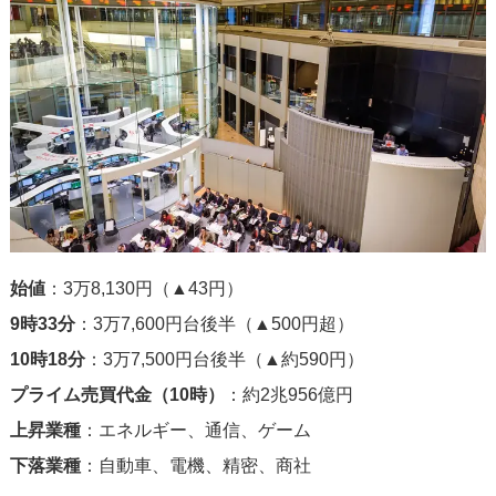
始値
：3万8,130円（▲43円）
9時33分
：3万7,600円台後半（▲500円超）
10時18分
：3万7,500円台後半（▲約590円）
プライム売買代金（10時）
：約2兆956億円
上昇業種
：エネルギー、通信、ゲーム
下落業種
：自動車、電機、精密、商社