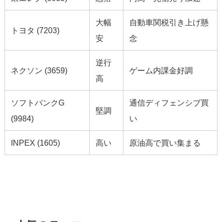
大幅
自動車関税引き上げ懸
トヨタ (7203)
安
念
逆行
ネクソン (3659)
ゲーム内課金好調
高
ソフトバンクG
通信ディフェンシブ買
堅調
(9984)
い
INPEX (1605)
高い
原油高で買い集まる