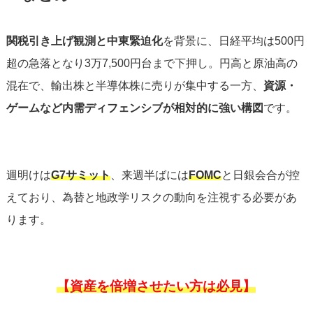
関税引き上げ観測と中東緊迫化
を背景に、日経平均は500円
超の急落となり3万7,500円台まで下押し。円高と原油高の
混在で、輸出株と半導体株に売りが集中する一方、
資源・
ゲームなど内需ディフェンシブが相対的に強い構図
です。
週明けは
G7サミット
、来週半ばには
FOMC
と日銀会合が控
えており、為替と地政学リスクの動向を注視する必要があ
ります。
【資産を倍増させたい方は必見】