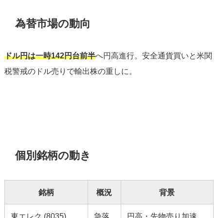
為替市場の動向
ドル円は一時142円台前半
へ円高進行。安全通貨買いと米関
税警戒のドル売りで輸出株の重しに。
個別銘柄の動き
銘柄
概況
背景
東エレク (8035)
急落
円高・先物売り加速