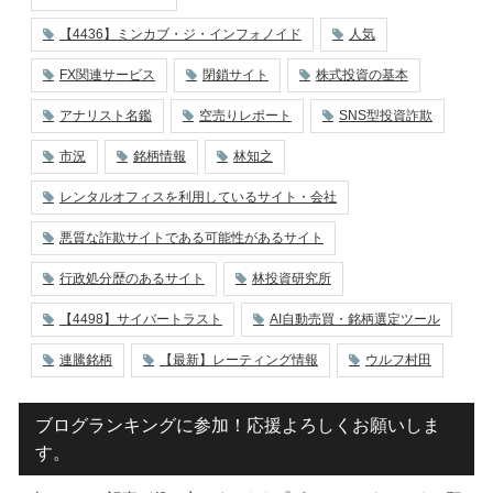
【4436】ミンカブ・ジ・インフォノイド
人気
FX関連サービス
閉鎖サイト
株式投資の基本
アナリスト名鑑
空売りレポート
SNS型投資詐欺
市況
銘柄情報
林知之
レンタルオフィスを利用しているサイト・会社
悪質な詐欺サイトである可能性があるサイト
行政処分歴のあるサイト
林投資研究所
【4498】サイバートラスト
AI自動売買・銘柄選定ツール
連騰銘柄
【最新】レーティング情報
ウルフ村田
ブログランキングに参加！応援よろしくお願いしま
す。