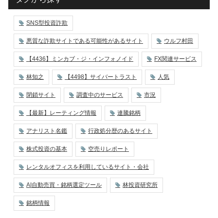
SNS型投資詐欺
悪質な詐欺サイトである可能性があるサイト
ウルフ村田
【4436】ミンカブ・ジ・インフォノイド
FX関連サービス
林知之
【4498】サイバートラスト
人気
閉鎖サイト
調査中のサービス
市況
【最新】レーティング情報
連騰銘柄
アナリスト名鑑
行政処分歴のあるサイト
株式投資の基本
空売りレポート
レンタルオフィスを利用しているサイト・会社
AI自動売買・銘柄選定ツール
林投資研究所
銘柄情報