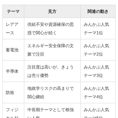
テーマ
見方
関連の動き
レアア
供給不安や資源確保の思
みんかぶ人気
ース
惑で関心が続く
テーマ1位
エネルギー安全保障の文
みんかぶ人気
蓄電池
脈で注目
テーマ2位
注目度は高いが、きょう
みんかぶ人気
半導体
は売り優勢
テーマ3位
地政学リスクの高まりで
みんかぶ人気
防衛
関心継続
テーマ4位
フィジ
中長期テーマとして根強
みんかぶ人気