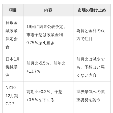
項目
内容
市場の受け止め
日銀金
19日に結果公表予定。
融政策
為替と金利の双
市場予想は政策金利
決定会
方で注目
0.75％据え置き
合
日本1月
前月比は減少で
前月比-5.5％、前年比
機械受
も、予想ほど悪
+13.7％
注
くない内容
NZ10-
前期比+0.2％、予想
世界景気への慎
12月期
+0.5％を下回る
重姿勢を誘う
GDP