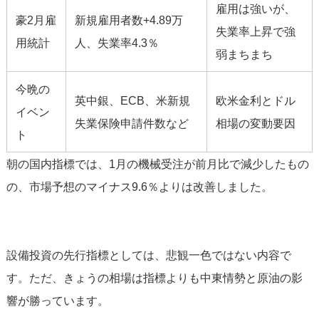
雇用は強いが、
豪2月雇
新規雇用者数+4.89万
失業率上昇で強
用統計
人、失業率4.3％
弱まちまち
今晩の
英中銀、ECB、米新規
欧米金利とドル
イベン
失業保険申請件数など
相場の変動要因
ト
朝の国内指標では、1月の機械受注が前月比で減少したもの
の、市場予想のマイナス9.6％よりは改善しました。
設備投資の先行指標としては、悲観一色ではない内容で
す。ただ、きょうの相場は指標よりも中東情勢と原油の影
響が勝っています。