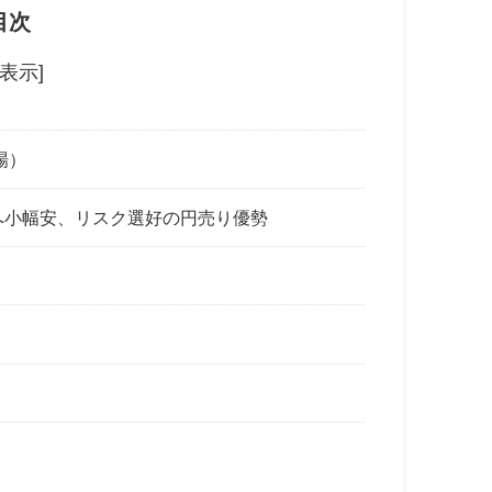
目次
非表示]
場）
へ小幅安、リスク選好の円売り優勢