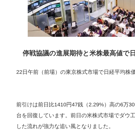
停戦協議の進展期待と米株最高値で
22日午前（前場）の東京株式市場で日経平均株
前引けは前日比1410円47銭（2.29%）高の6万
台を回復しています。前日の米株式市場でダウ工
した流れが強力な追い風となりました。